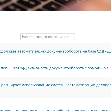
родолжает автоматизацию документооборота на базе СЭД «
и повышает эффективность документооборота с помощью С
 расширяет использование системы автоматизации делопро
 межведомственного документооборота органов исполнитель