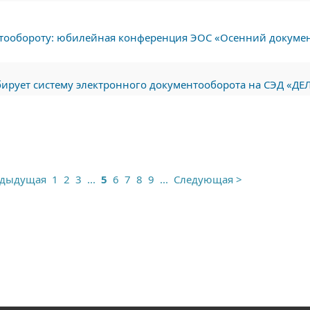
тообороту: юбилейная конференция ЭОС «Осенний докумен
бирует систему электронного документооборота на СЭД «ДЕ
1
2
3
...
5
6
7
8
9
...