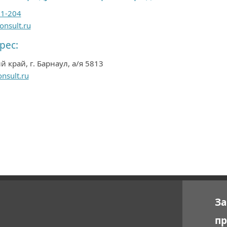
01-204
onsult.ru
рес:
 край, г. Барнаул, а/я 5813
nsult.ru
За
п