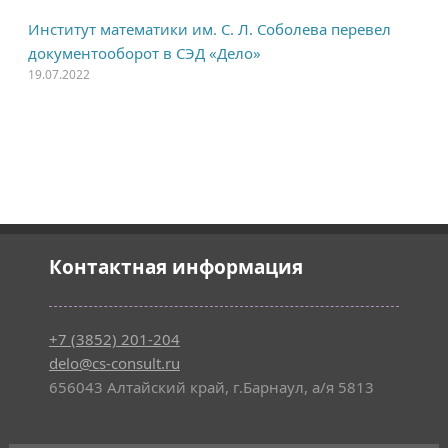
Институт математики им. С. Л. Соболева перевел
документооборот в СЭД «Дело»
19.07.2022
Контактная информация
+7 (3852) 201-204
delo@cs-consult.ru
656043 Алтайский край, г.Барнаул, а/я 5813