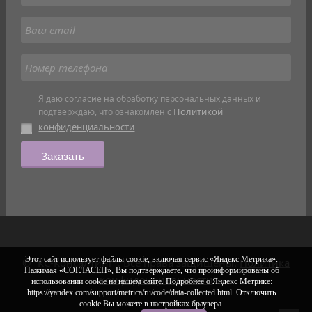
Я даю согласие на обработку персональных данных и
Политикой
подтверждаю, что ознакомлен с
конфиденциальности
Заказать
Этот сайт использует файлы cookie, включая сервис «Яндекс Метрика».
© "КС-Консалтинг". Все права защищены.
Политика
Нажимая «СОГЛАСЕН», Вы подтверждаете, что проинформированы об
конфиденциальности
использовании cookie на нашем сайте. Подробнее о Яндекс Метрике:
https://yandex.com/support/metrica/ru/code/data-collected.html. Отключить
cookie Вы можете в настройках браузера.