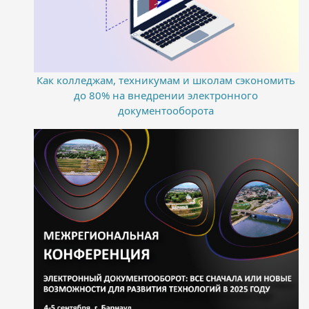
Как колледжам, техникумам и школам сэкономить
до 80% на внедрении электронного
документооборота