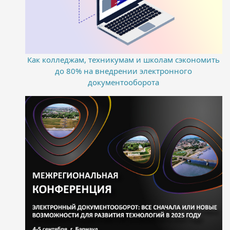
Как колледжам, техникумам и школам сэкономить
до 80% на внедрении электронного
документооборота