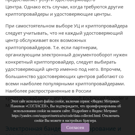
Центра. Однако есть случаи, когда требуются другие
криптопровайдеры и удостоверяющие центры.
При самостоятельном выборе УЦ и криптопровайдера
следует учитывать, что не каждый удостоверяющий
центр обслуживает всех возможных
криптопровайдеров. Т.е. если партнерам,
организующим электронный документооборот нужен
конкретный криптопровайдер, следует выбирать
удостоверяющий центр именно под него. Впрочем,
большинство удостоверяющих центров работают со
всеми наиболее популярными криптопровайдерами.
Наиболее распространенные в России
криптопровайдеры – это Microsoft Enchanced Provider и
Этот сайт использует файлы cookie, включая сервис «Яндекс Метрика».
Microsoft Base Provider, «КриптоПРО» и Signal-COM.
Нажимая «СОГЛАСЕН», Вы подтверждаете, что проинформированы об
использовании cookie на нашем сайте. Подробнее о Яндекс Метрике:
https://yandex.com/support/metrica/ru/code/data-collected.html. Отключить
cookie Вы можете в настройках браузера.
Электронная бандероль. Шифрование и
Согласен