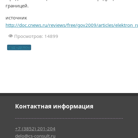
границей.
источник
http://doc.cnews.ru/reviews/free/gov2009/articles/elektron_r
Просмотров: 14899
СЭД «ДЕЛО»
Контактная информация
+7 (3852) 201-204
delo@cs-consult.ru