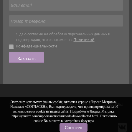
Я даю согласие на обработку персональных данных и
Политикой
подтверждаю, что ознакомлен с
конфиденциальности
Заказать
Этот сайт использует файлы cookie, включая сервис «Яндекс Метрика».
© "КС-Консалтинг". Все права защищены.
Политика
Нажимая «СОГЛАСЕН», Вы подтверждаете, что проинформированы об
конфиденциальности
использовании cookie на нашем сайте. Подробнее о Яндекс Метрике:
https://yandex.com/support/metrica/ru/code/data-collected.html. Отключить
cookie Вы можете в настройках браузера.
Согласен