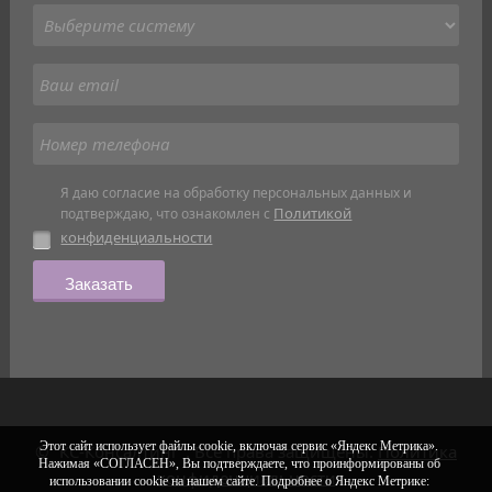
Я даю согласие на обработку персональных данных и
Политикой
подтверждаю, что ознакомлен с
конфиденциальности
Заказать
Этот сайт использует файлы cookie, включая сервис «Яндекс Метрика».
© "КС-Консалтинг". Все права защищены.
Политика
Нажимая «СОГЛАСЕН», Вы подтверждаете, что проинформированы об
конфиденциальности
использовании cookie на нашем сайте. Подробнее о Яндекс Метрике: