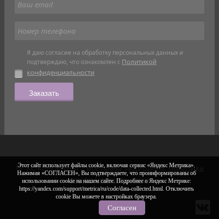
Я даю согласие на обработку персональных данных и
Политикой
подтверждаю, что ознакомлен с
конфиденциальности
Заказать
Этот сайт использует файлы cookie, включая сервис «Яндекс Метрика».
© "КС-Консалтинг". Все права защищены.
Политика
Нажимая «СОГЛАСЕН», Вы подтверждаете, что проинформированы об
конфиденциальности
использовании cookie на нашем сайте. Подробнее о Яндекс Метрике:
https://yandex.com/support/metrica/ru/code/data-collected.html. Отключить
cookie Вы можете в настройках браузера.
Согласен